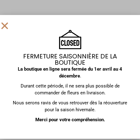
FERMETURE SAISONNIÈRE DE LA
BOUTIQUE
La boutique en ligne sera fermée du
1er avril au 4
décembre
.
Durant cette période, il ne sera plus possible de
Votre fleuriste en ligne
commander de fleurs en livraison.
au cœur de Courchevel 1850
Nous serons ravis de vous retrouver dès la réouverture
pour la saison hivernale.
DÉCOUVRIR NOS CREATIONS
Merci pour votre compréhension.