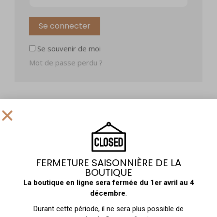
Se connecter
Se souvenir de moi
Mot de passe perdu ?
S’inscrire
Adresse e-mail
*
FERMETURE SAISONNIÈRE DE LA
BOUTIQUE
Mot de passe
*
La boutique en ligne sera fermée du
1er avril au 4
décembre
.
Durant cette période, il ne sera plus possible de