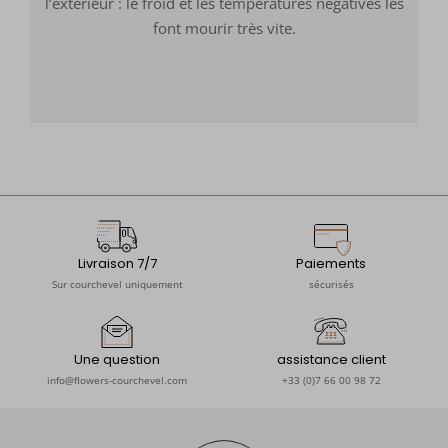
l’extérieur : le froid et les températures négatives les
font mourir très vite.
Livraison 7/7
Paiements
Sur courchevel uniquement
sécurisés
Une question
assistance client
info@flowers-courchevel.com
+33 (0)7 66 00 98 72