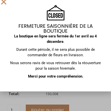
Taille
Effacer
FERMETURE SAISONNIÈRE DE LA
150,00
€
BOUTIQUE
Dispo le 04/12
La boutique en ligne sera fermée du
1er avril au 4
décembre
.
CHAMPAGNE
Durant cette période, il ne sera plus possible de
commander de fleurs en livraison.
MESSAGE
Nous serons ravis de vous retrouver dès la réouverture
PHOTO DU BOUQUET
pour la saison hivernale.
Merci pour votre compréhension.
Prix:
150,00
€
Total des options:
0,00
€
Total:
150,00
€
Ajouter au panier