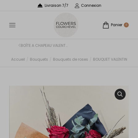
Livraison 7/7
Connexion
Panier
0
BOÎTE A CHAPEAU VALENTINE
Accueil
Bouquets
Bouquets de roses
BOUQUET VALENTIN
Vous êtes ici :