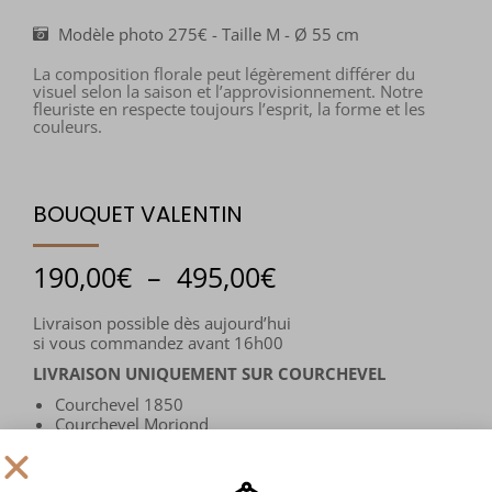
Modèle photo 275€ - Taille M - Ø 55 cm
La composition florale peut légèrement différer du
visuel selon la saison et l’approvisionnement. Notre
fleuriste en respecte toujours l’esprit, la forme et les
couleurs.
BOUQUET VALENTIN
190,00
€
–
495,00
€
Livraison possible dès aujourd’hui
si vous commandez avant 16h00
LIVRAISON UNIQUEMENT SUR COURCHEVEL
Courchevel 1850
Courchevel Moriond
Courchevel Village
Courchevel Le Praz